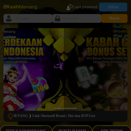
Daftar
Lupa password
Masuk
ASIHMENANG
❱ Link Alternatif Resmi | Slot dan RTP Live
RTP KASIHMENANG
BUKTI BAYAR
APK RESMI